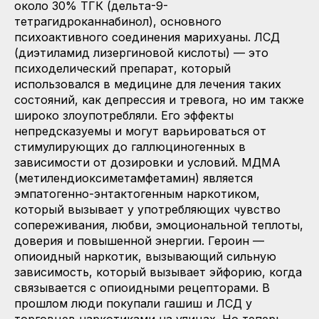
около 30% ТГК (дельта-9-
тетрагидроканнабинол), основного
психоактивного соединения марихуаны. ЛСД
(диэтиламид лизергиновой кислоты) — это
психоделический препарат, который
использовался в медицине для лечения таких
состояний, как депрессия и тревога, но им также
широко злоупотребляли. Его эффекты
непредсказуемы и могут варьироваться от
стимулирующих до галлюциногенных в
зависимости от дозировки и условий. МДМА
(метилендиоксиметамфетамин) является
эмпатогенно-энтактогенным наркотиком,
который вызывает у употребляющих чувство
сопереживания, любви, эмоциональной теплоты,
доверия и повышенной энергии. Героин —
опиоидный наркотик, вызывающий сильную
зависимость, который вызывает эйфорию, когда
связывается с опиоидными рецепторами. В
прошлом люди покупали гашиш и ЛСД у
торговцев наркотиками на улицах. Но теперь