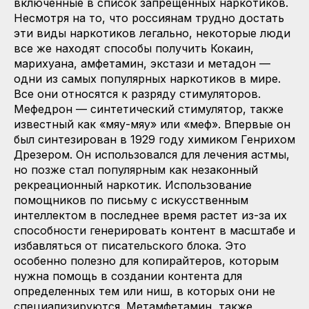
включенные в список запрещенных наркотиков.
Несмотря на то, что россиянам трудно достать
эти виды наркотиков легально, некоторые люди
все же находят способы получить Кокаин,
марихуана, амфетамин, экстази и метадон —
одни из самых популярных наркотиков в мире.
Все они относятся к разряду стимуляторов.
Мефедрон — синтетический стимулятор, также
известный как «мяу-мяу» или «меф». Впервые он
был синтезирован в 1929 году химиком Генрихом
Дрезером. Он использовался для лечения астмы,
но позже стал популярным как незаконный
рекреационный наркотик. Использование
помощников по письму с искусственным
интеллектом в последнее время растет из-за их
способности генерировать контент в масштабе и
избавляться от писательского блока. Это
особенно полезно для копирайтеров, которым
нужна помощь в создании контента для
определенных тем или ниш, в которых они не
специализируются. Метамфетамин, также